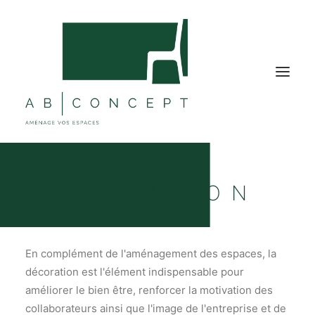
MOBILIER BUREAU
DÉCORATION
MOBILIER COLLECTIVITÉ
ÉTABLISSEMENTS TOURISTIQUES
SOLUTIONS ACOUSTIQUES
En complément de l'aménagement des espaces, la
décoration est l'élément indispensable pour
DÉCORATIONS
améliorer le bien être, renforcer la motivation des
NOS RÉALISATIONS
collaborateurs ainsi que l'image de l'entreprise et de