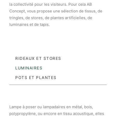
L’ÉQUIPE
la collectivité pour les visiteurs. Pour cela AB
CONTACTEZ-NOUS
Concept, vous propose une sélection de tissus, de
tringles, de stores, de plantes artificielles, de
luminaires et de tapis.
Une question ? Un projet ?
CONTACTEZ-NOUS
CONDITIONS GÉNÉRALES DE VENTE
RIDEAUX ET STORES
Recherche
LUMINAIRES
POTS ET PLANTES
Lampe à poser ou lampadaires en métal, bois,
polypropylène, ou encore en tissu acoustique, elles