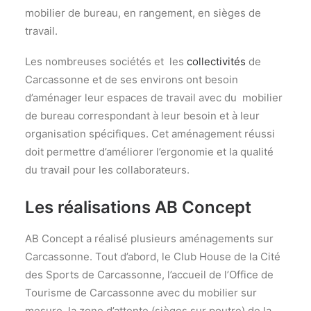
L’ÉQUIPE
mobilier de bureau, en rangement, en sièges de
CONTACTEZ-NOUS
travail.
Les nombreuses sociétés et les
collectivités
de
Une question ? Un projet ?
CONTACTEZ-NOUS
Carcassonne et de ses environs ont besoin
d’aménager leur espaces de travail avec du mobilier
CONDITIONS GÉNÉRALES DE VENTE
de bureau correspondant à leur besoin et à leur
organisation spécifiques. Cet aménagement réussi
doit permettre d’améliorer l’ergonomie et la qualité
du travail pour les collaborateurs.
Recherche
Les réalisations AB Concept
AB Concept a réalisé plusieurs aménagements sur
Carcassonne. Tout d’abord, le Club House de la Cité
des Sports de Carcassonne, l’accueil de l’Office de
Tourisme de Carcassonne avec du mobilier sur
mesure, la zone d’attente (sièges sur poutre) de la