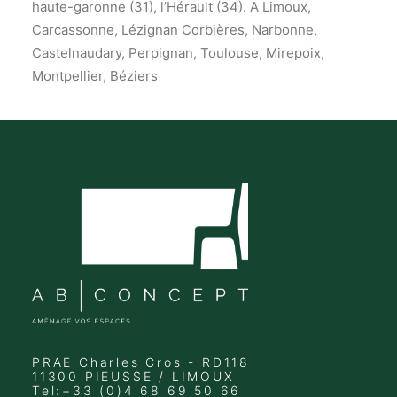
haute-garonne (31), l’Hérault (34). A Limoux,
Carcassonne, Lézignan Corbières, Narbonne,
Castelnaudary, Perpignan, Toulouse, Mirepoix,
Montpellier, Béziers
PRAE Charles Cros - RD118
11300 PIEUSSE / LIMOUX
Tel:+33 (0)4 68 69 50 66