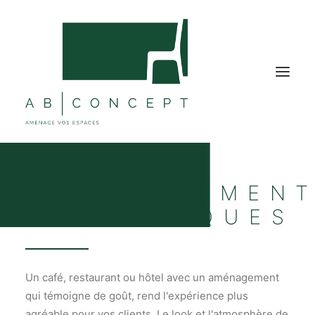
MOBILIER BUREAU
ÉTABLISSEMEN
MOBILIER COLLECTIVITÉ
TOURISTIQUES
ÉTABLISSEMENTS TOURISTIQUES
SOLUTIONS ACOUSTIQUES
DÉCORATIONS
Un café, restaurant ou hôtel avec un aménagement
qui témoigne de goût, rend l'expérience plus
NOS RÉALISATIONS
agréable pour vos clients. Le look et l'atmosphère de