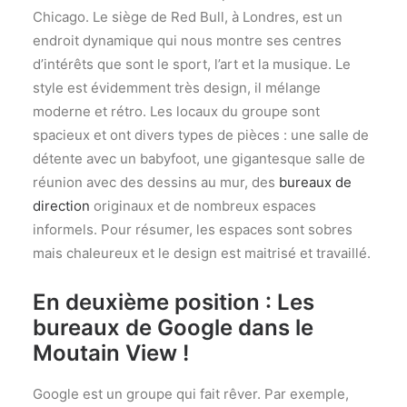
L’ÉQUIPE
Chicago. Le siège de Red Bull, à Londres, est un
CONTACTEZ-NOUS
endroit dynamique qui nous montre ses centres
d’intérêts que sont le sport, l’art et la musique. Le
style est évidemment très design, il mélange
Une question ? Un projet ?
CONTACTEZ-NOUS
moderne et rétro. Les locaux du groupe sont
CONDITIONS GÉNÉRALES DE VENTE
spacieux et ont divers types de pièces : une salle de
détente avec un babyfoot, une gigantesque salle de
réunion avec des dessins au mur, des
bureaux de
direction
originaux et de nombreux espaces
Recherche
informels. Pour résumer, les espaces sont sobres
mais chaleureux et le design est maitrisé et travaillé.
En deuxième position : Les
bureaux de Google dans le
Moutain View !
Google est un groupe qui fait rêver. Par exemple,