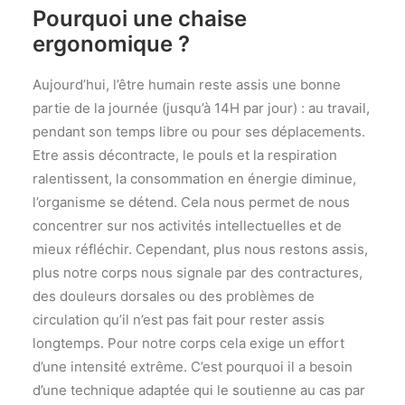
L’ÉQUIPE
Pourquoi une chaise
CONTACTEZ-NOUS
ergonomique ?
Aujourd’hui, l’être humain reste assis une bonne
Une question ? Un projet ?
CONTACTEZ-NOUS
partie de la journée (jusqu’à 14H par jour) : au travail,
CONDITIONS GÉNÉRALES DE VENTE
pendant son temps libre ou pour ses déplacements.
Etre assis décontracte, le pouls et la respiration
ralentissent, la consommation en énergie diminue,
l’organisme se détend. Cela nous permet de nous
Recherche
concentrer sur nos activités intellectuelles et de
mieux réfléchir. Cependant, plus nous restons assis,
plus notre corps nous signale par des contractures,
des douleurs dorsales ou des problèmes de
circulation qu’il n’est pas fait pour rester assis
longtemps. Pour notre corps cela exige un effort
d’une intensité extrême. C’est pourquoi il a besoin
d’une technique adaptée qui le soutienne au cas par